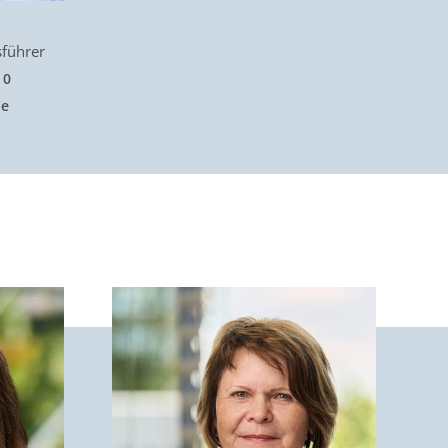
führer
 0
de