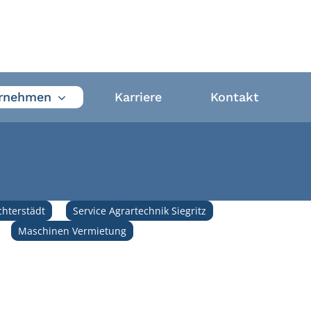
rnehmen
Karriere
Kontakt
chterstädt
Service Agrartechnik Siegritz
Maschinen Vermietung